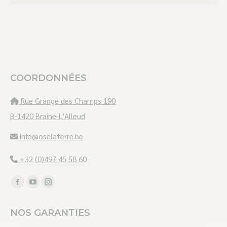
variation
Les
options
peuvent
être
COORDONNÉES
choisies
Rue Grange des Champs 190
sur
B-1420 Braine-L'Alleud
la
page
info@oselaterre.be
du
+32 (0)497 45 58 60
produit
Trouvez nous sur :
Facebook
YouTube
Instagram
page
page
page
NOS GARANTIES
opens
opens
opens