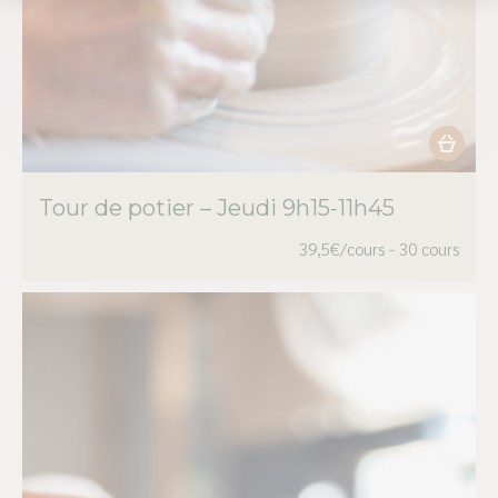
Ce
produit
Tour de potier – Jeudi 9h15-11h45
a
plusieur
39,5€/cours - 30 cours
variation
Les
options
peuvent
être
choisies