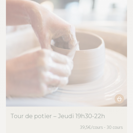
sur
la
page
du
produit
Ce
produit
Tour de potier – Jeudi 19h30-22h
a
plusieur
39,5€/cours - 30 cours