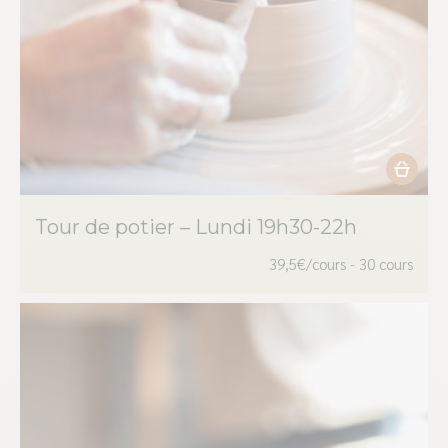
Ce
produit
Tour de potier – Lundi 19h30-22h
a
plusieur
39,5€/cours - 30 cours
variation
Les
options
peuvent
être