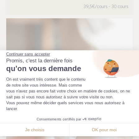
plusieur
39,5€/cours - 30 cours
variation
Les
options
peuvent
Continuer sans accepter
être
Promis, c'est la dernière fois
choisies
qu'on vous demande
sur
Plateforme de Gestion du Consenteme
On est vraiment très content que le contenu
la
de notre site vous intéresse. Mais comme
vous n'avez pas encore fait votre choix en matière de cookies, on ne
Axeptio consent
page
sait pas si vous nous autorisez à suivre votre visite ou non.
Vous pouvez même décider quels services vous nous autorisez à
du
lancer.
produit
Consentements certifiés par
Je choisis
OK pour moi