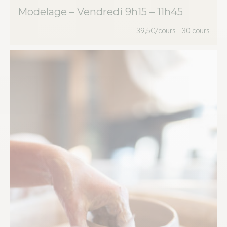
Modelage – Vendredi 9h15 – 11h45
a
plusieur
39,5€/cours - 30 cours
variation
Les
options
peuvent
être
choisies
sur
la
page
du
produit