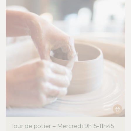
choisies
sur
la
page
du
produit
Ce
produit
Tour de potier – Mercredi 9h15-11h45
a