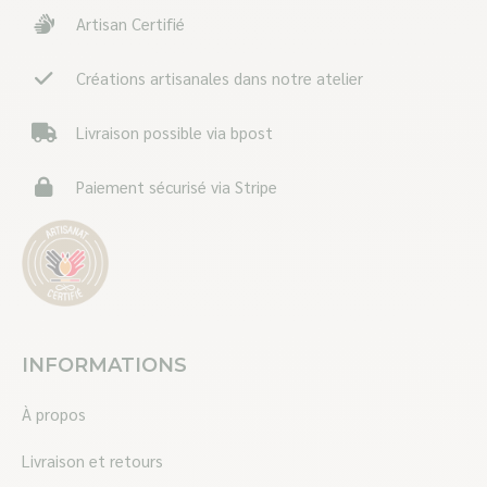
in
in
in
Artisan Certifié
new
new
new
window
window
window
Créations artisanales dans notre atelier
Livraison possible via bpost
Paiement sécurisé via Stripe
INFORMATIONS
À propos
Livraison et retours